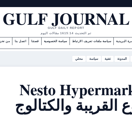
GULF JOURNAL
GULF DAILY REPORT
تم التحديث 15:14
16 مقالات اليوم
رة البريدية
سياسة ملفات تعريف الارتباط
سياسة الخصوصية
قصتنا
اتصل بنا
من نحن
المدونة
تقنية
سياسة
محلي
Nesto Hypermark
الفروع القريبة والكتالوج