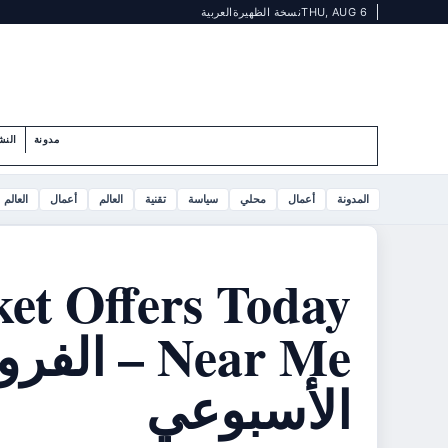
THU, AUG 6
نسخة الظهيرة
العربية
مدونة
النش
المدونة
أعمال
محلي
سياسة
تقنية
العالم
أعمال
العالم
et Offers Today
Near Me – 
الأسبوعي