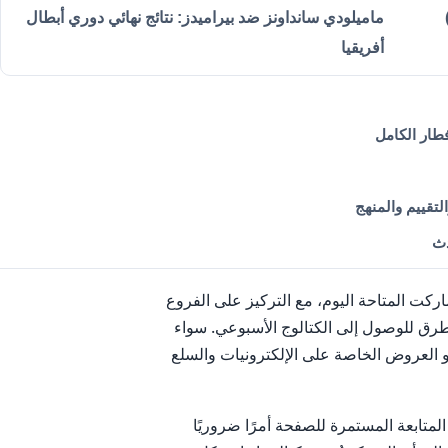
مارية المجتمعي (E097AEXX)
ماميلودي سانداونز ضد بيراميدز: نتائج نهائي دوري أبطال
أفريقيا
تقييم والمنهج
دث
كت المتاحة اليوم، مع التركيز على الفروع
رق للوصول إلى الكتالوج الأسبوعي. سواء
 العروض الخاصة على الإلكترونيات والسلع
متابعة المستمرة للصفحة أمرًا ضروريًا