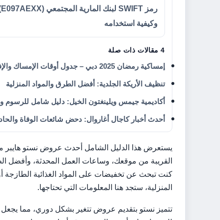
رمز SWIFT لبنك ال
وكيفية استخدامه
4 مقالات ذات صلة
إمساكية رمضان 2025 دبي – جدول أوقات الإمساك والإفطار الكامل
تنظيف الأريكة الجلدية: أفضل الطرق والمواد المنزلية
أكاديمية جيمس ويلينغتون الخيل: دليل شامل للرسوم وال
أحدث أخبار كاجال أغاروال: دحض شائعات الوفاة والحا
يستعرض هذا الدليل الشامل أحدث عروض نستو هايبر مار
القريبة من موقعك، وساعات العمل المحدثة، وأفضل الط
كنت تبحث عن تخفيضات على المواد الغذائية الطازجة أو
المنزلية، ستجد هنا المعلومات التي تحتاجها.
تتميز نستو بتقديم عروض تتغير بشكل دوري، مما يجعل ال