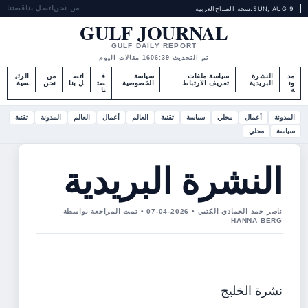
من نحن
اتصل بنا
قصتنا
SUN, AUG 9
نسخة الصباح
العربية
GULF JOURNAL
GULF DAILY REPORT
تم التحديث 06:39
16 مقالات اليوم
مد
النشرة
سياسة ملفات
سياسة
ق
اتص
من
الرئي
ون
البريدية
تعريف الارتباط
الخصوصية
صت
ل بنا
نحن
سية
ة
نا
المدونة
أعمال
محلي
سياسة
تقنية
العالم
أعمال
العالم
المدونة
تقنية
سياسة
محلي
النشرة البريدية
ناصر حمد الحمادي الكتبي • 2026-04-07 • تمت المراجعة بواسطة
HANNA BERG
نشرة الخليج