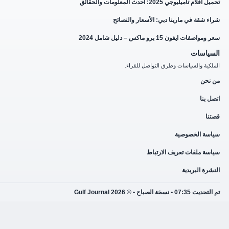
ام تاميليوجي 2025: أحدث المعلومات والحقائق
 شقة في مارينا دبي: الأسعار والنصائح
صفات ايفون 15 برو ماكس – دليل شامل 2024
ياسات
كية والسياسات وطرق التواصل للقراء.
نحن
 بنا
ا
سة الخصوصية
ة ملفات تعريف الارتباط
رة البريدية
• نسخة الصباح • © 2026 Gulf Journal