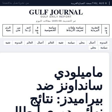
من نحن
اتصل بنا
قصتنا
THU, AUG 6
نسخة الصباح
العربية
GULF JOURNAL
GULF DAILY REPORT
تم التحديث 05:08
16 مقالات اليوم
مد
النشرة
سياسة ملفات
سياسة
ق
اتص
من
الرئي
ون
البريدية
تعريف الارتباط
الخصوصية
صت
ل بنا
نحن
سية
ة
نا
المدونة
أعمال
محلي
سياسة
تقنية
العالم
أعمال
العالم
المدونة
تقنية
سياسة
محلي
ماميلودي
سانداونز ضد
بيراميدز: نتائج
نهائي دوري أبطال