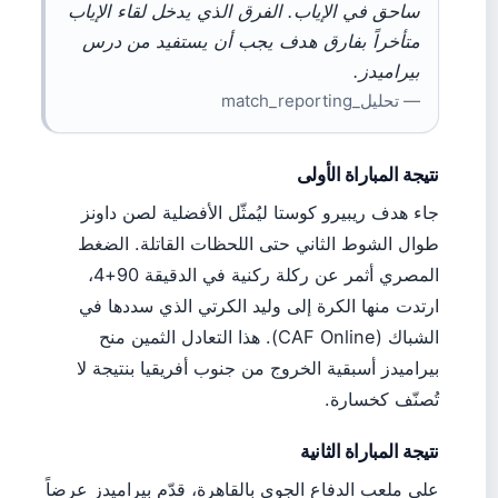
ساحق في الإياب. الفرق الذي يدخل لقاء الإياب
متأخراً بفارق هدف يجب أن يستفيد من درس
بيراميدز.
— تحليل_match_reporting
نتيجة المباراة الأولى
جاء هدف ريبيرو كوستا ليُمثّل الأفضلية لصن داونز
طوال الشوط الثاني حتى اللحظات القاتلة. الضغط
المصري أثمر عن ركلة ركنية في الدقيقة 90+4،
ارتدت منها الكرة إلى وليد الكرتي الذي سددها في
الشباك (CAF Online). هذا التعادل الثمين منح
بيراميدز أسبقية الخروج من جنوب أفريقيا بنتيجة لا
تُصنّف كخسارة.
نتيجة المباراة الثانية
على ملعب الدفاع الجوي بالقاهرة، قدّم بيراميدز عرضاً