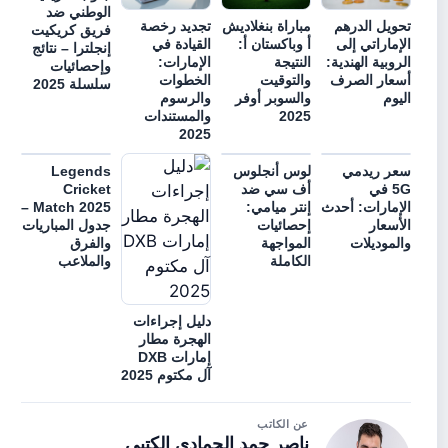
الوطني ضد
تحويل الدرهم
مباراة بنغلاديش
تجديد رخصة
فريق كريكيت
الإماراتي إلى
أ وباكستان أ:
القيادة في
إنجلترا – نتائج
الروبية الهندية:
النتيجة
الإمارات:
وإحصائيات
أسعار الصرف
والتوقيت
الخطوات
سلسلة 2025
اليوم
والسوبر أوفر
والرسوم
2025
والمستندات
2025
سعر ريدمي
لوس أنجلوس
Legends
5G في
أف سي ضد
Cricket
الإمارات: أحدث
إنتر ميامي:
Match 2025 –
الأسعار
إحصائيات
جدول المباريات
والموديلات
المواجهة
والفرق
الكاملة
والملاعب
دليل إجراءات
الهجرة مطار
إمارات DXB
آل مكتوم 2025
عن الكاتب
ناصر حمد الحمادي الكتبي