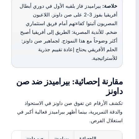
خلاصة:
بيراميدز فاز بلقبه الأول في دوري أبطال
أفريقيا بفوز 3-2 على صن داونز. اللاعبون
المصريون أثبتوا كفاءتهم أمام فريق استثماري
ضخم. للأندية المصرية: الطريق إلى أفريقيا أصبح
أكثر وضوحاً مع هذا النموذج. لجماهير صن داونز:
الحلم الأفريقي يحتاج إعادة تقييم جذرية
للأستراتيجية.
مقارنة إحصائية: بيراميدز ضد صن
داونز
تكشف الأرقام عن تفوق صن داونز في الاستحواذ
والدقة التمريرية، بينما أظهر بيراميدز فعالية أكبر في
استغلال الفرص.
الإحصائية
بيراميدز
صن داونز