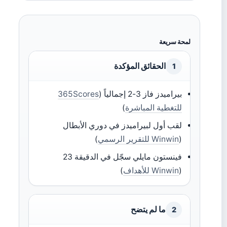
لمحة سريعة
الحقائق المؤكدة
1
بيراميدز فاز 3-2 إجمالياً (
365Scores
للتغطية المباشرة
)
لقب أول لبيراميدز في دوري الأبطال
(
Winwin للتقرير الرسمي
)
فينستون مايلي سجّل في الدقيقة 23
(
Winwin للأهداف
)
ما لم يتضح
2