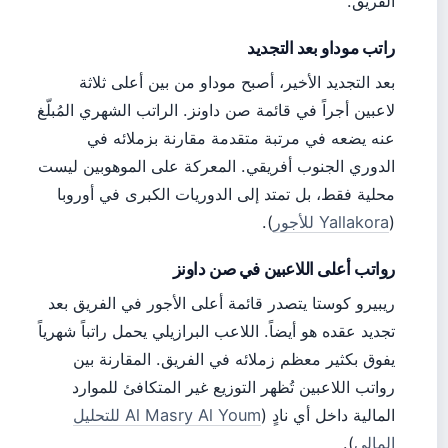
الفريق.
راتب موداو بعد التجديد
بعد التجديد الأخير، أصبح موداو من بين أعلى ثلاثة
لاعبين أجراً في قائمة صن داونز. الراتب الشهري المُبلّغ
عنه يضعه في مرتبة متقدمة مقارنة بزملائه في
الدوري الجنوب أفريقي. المعركة على الموهوبين ليست
محلية فقط، بل تمتد إلى الدوريات الكبرى في أوروبا
(
Yallakora للأجور
).
رواتب أعلى اللاعبين في صن داونز
ريبيرو كوستا يتصدر قائمة أعلى الأجور في الفريق بعد
تجديد عقده هو أيضاً. اللاعب البرازيلي يحمل راتباً شهرياً
يفوق بكثير معظم زملائه في الفريق. المقارنة بين
رواتب اللاعبين تُظهر التوزيع غير المتكافئ للموارد
المالية داخل أي نادٍ (
Al Masry Al Youm للتحليل
المالي
).