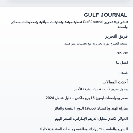
GULF JOURNAL
تنشر هيئة تحرير Gulf Journal تغطية موثقة وتحديثات سياقية وتصحيحات بمصادر
واضحة.
فريق التحرير
نسخة الصباح دورة تحريرية مع تحديثات متواصلة.
من نحن
اتصل بنا
قصتنا
أحدث المقالات
وصول سريع لأحدث تحديثات غرفة الأخبار.
سعر ومواصفات ايفون 15 برو ماكس – دليل شامل 2024
مباراة الهند وباكستان تحت19 اليوم: النتيجة والفائز
الدولار الكندي مقابل الدرهم الإماراتي: السعر اليوم
السريع والغاضب 9: إيراداته وطاقمه ومنصات المشاهدة كاملة