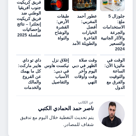
فريق كريكيت
جنوب أفريقيا
الوطني ضد
جلوزال 5
عطور أحمد
طبقات
فريق كريكيت
ملغ:
المغربي:
الأرض:
إنجلترا – نتائج
الاستخدامات
أفضل
القشرة
وإحصائيات
والجرعة
الخيارات
والوشاح
سلسلة 2025
والآثار الجانبية
الفاخرة
والنواة
والتسعير
والطويلة الأمد
2024
الوقت في
وقت صلاة
إغلاق نزل
داي تو داي
ماليزيا الآن:
الظهر في دبي
نيكست هاوس
هايبر ماركت:
الساعة
اليوم وآخر
في دبي:
كل ما يهمك
والتوقيت
وقت وأوقات
الأسباب
عن الفروع
والفرق مع
النهي
والتفاصيل
والمالك
الدول
والخدمات
عن الكاتب
ناصر حمد الحمادي الكتبي
يتم تحديث التغطية خلال اليوم مع تدقيق
شفاف للمصادر.