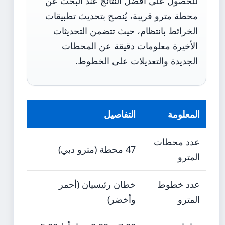
للحصول على أفضل النتائج عند البحث عن
محطة مترو قريبة، يُنصح بتحديث تطبيقات
الخرائط بانتظام، حيث تتضمن التحديثات
الأخيرة معلومات دقيقة عن المحطات
الجديدة والتعديلات على الخطوط.
المعلومة
التفاصيل
عدد محطات
47 محطة (مترو دبي)
المترو
عدد خطوط
خطان رئيسيان (أحمر
المترو
وأخضر)