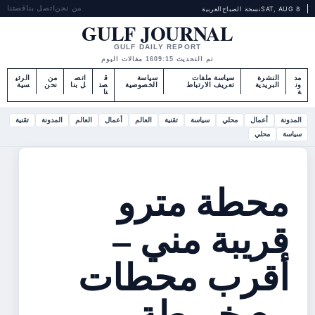
من نحن
اتصل بنا
قصتنا
SAT, AUG 8
نسخة الصباح
العربية
GULF JOURNAL
GULF DAILY REPORT
تم التحديث 09:15
16 مقالات اليوم
مد
النشرة
سياسة ملفات
سياسة
ق
اتص
من
الرئي
ون
البريدية
تعريف الارتباط
الخصوصية
صت
ل بنا
نحن
سية
ة
نا
المدونة
أعمال
محلي
سياسة
تقنية
العالم
أعمال
العالم
المدونة
تقنية
سياسة
محلي
محطة مترو
قريبة مني –
أقرب محطات
مع خريطة