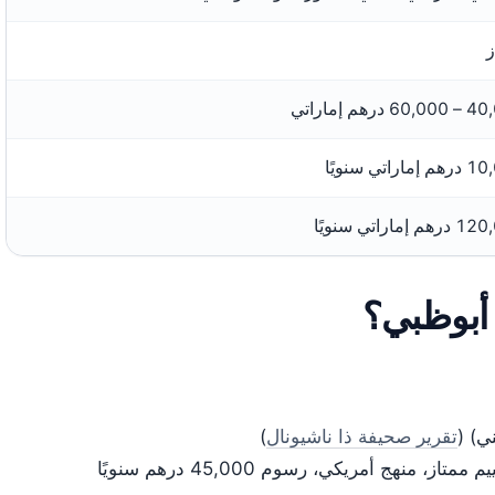
ز
 درهم إماراتي
اراتي سنويًا
 إماراتي سنويًا
ي) (
تقرير صحيفة ذا ناشيونال
)
مدرسة الشيخ زايد الخاصة للبنين (الخالدية) – تقييم ممتاز، منهج أمريكي، رسوم 45,000 درهم سنويًا