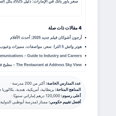
سعر باور بانك في الإمارات: دليل 2025 بكل السعات
4 مقالات ذات صلة
أرجون أشوكان فيلم جديد 2025: أحدث الأفلام
هونر واتش 5 الترا: سعر، مواصفات، مميزات وعيوب ومراجعة كاملة
munications – Guide to Industry and Careers
The Restaurant at Address Sky View – مطبخ فرنسي بإطلالة على برج خليفة
عدد المدارس الخاصة:
أكثر من 200 مدرسة ·
المناهج المتاحة:
بريطانية، أمريكية، هندية، بكالوريا 
أعلى رسوم:
120,000 درهم إماراتي سنويًا ·
أفضل تقييم حكومي:
ممتاز (مدرسة أبوظبي الدولية)