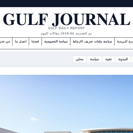
GULF JOURNAL
GULF DAILY REPORT
تم التحديث 18:44
16 مقالات اليوم
رة البريدية
سياسة ملفات تعريف الارتباط
سياسة الخصوصية
قصتنا
اتصل بنا
من نحن
المدونة
تقنية
سياسة
محلي