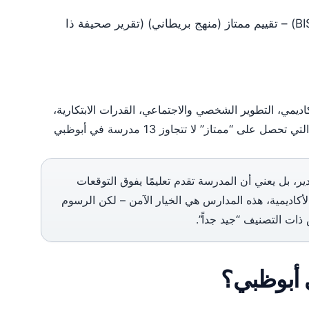
مدرسة بريتش إنترناشونال سكول أبوظبي (BISAD) – تقييم ممتاز (منهج بريطاني) (تقرير صحيفة ذا
ل الأكاديمي، التطوير الشخصي والاجتماعي، القدرات الابتكارية،
جودة التدريس، المناهج، وإدارة المدرسة. المدارس التي تحصل على “ممتاز” لا تتجاوز 13 مدرسة في أبوظبي
، بل يعني أن المدرسة تقدم تعليمًا يفوق التوقعات
 الأكاديمية، هذه المدارس هي الخيار الآمن – لكن الرسوم
 أبوظبي؟