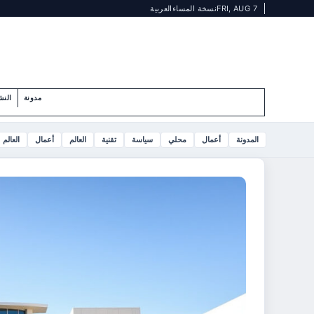
FRI, AUG 7
نسخة المساء
العربية
مدونة
النش
المدونة
أعمال
محلي
سياسة
تقنية
العالم
أعمال
العالم