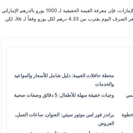
إذا كنت تخطط لرحلة إلى دبي أو ترسل أموالاً إلى الإمارات، فإن معرفة القيمة الحقيقية لـ 1000 يورو بالدرهم الإماراتي
قد توفر عليك مئات الدراهم من الرسوم الخفية. سعر الصرف اليوم يقترب من 4.33 درهم لكل يورو وفقاً لـ Xe، لكن
محطة حافلات الغبيبة: دليل شامل للأسعار والمواعيد
والخدمات
لمي
وجبات خفيفة سهلة للأطفال: 5 دقائق وصفات صحية
 خطوة
براندز فور لس موتور سيتي: العنوان، ساعات العمل،
العروض