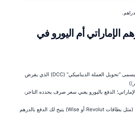
دراهم.
م الإماراتي أم اليورو في
عندما تدفع بالدرهم الإماراتي مباشرة، تتجنب ما يسمى “تحويل العملة الديناميكي” (DCC) الذي يفرض
)
إماراتي؛ الدفع باليورو يعني سعر صرف يحدده التاجر،
استخدام بطاقة ائتمان بدون رسوم تحويل أجنبي (مثل بطاقات Revolut أو Wise) يتيح لك الدفع بالدرهم