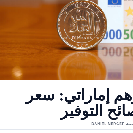
 درهم إماراتي: سعر
ئح التوفير