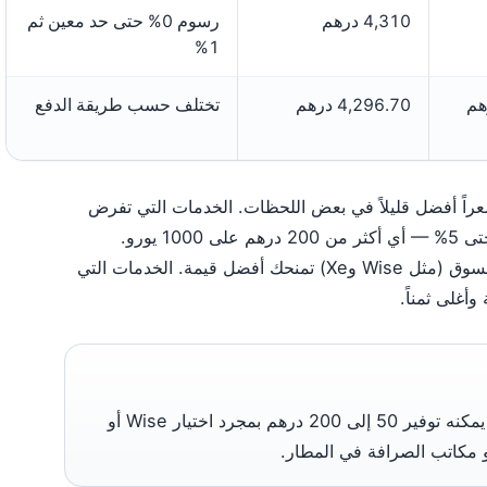
4,310 درهم
رسوم 0% حتى حد معين ثم
1%
4,296.70 درهم
تختلف حسب طريقة الدفع
Wi وXe ضئيل، لكن Revolut يقدم سعراً أفضل قليلاً في بعض اللحظات. الخدمات التي تفرض
نمط واضح: الخدمات التي تعلن عن سعر منتصف السوق (مثل Wise وXe) تمنحك أفضل قيمة. الخدمات التي
المسافر العادي إلى دبي الذي يحوّل 1000 يورو يمكنه توفير 50 إلى 200 درهم بمجرد اختيار Wise أو