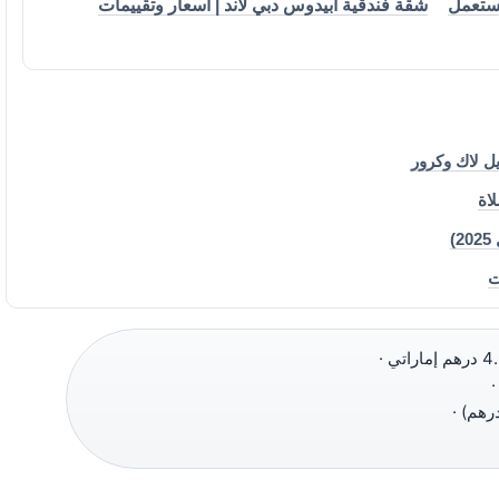
202 – جديد ومستعمل
شقة فندقية أبيدوس دبي لاند | أسعار وتقييمات
)
ت