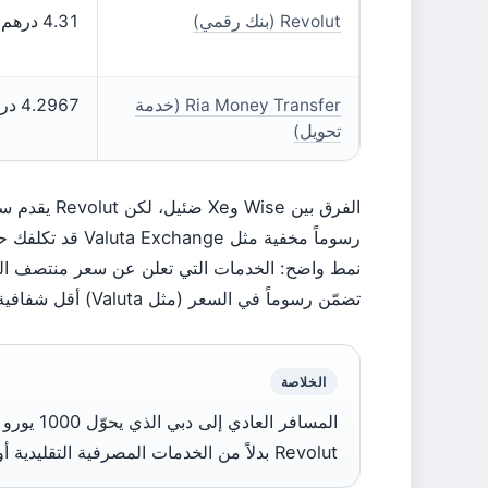
Revolut (بنك رقمي)
4.31 درهم
Ria Money Transfer (خدمة
4.2967 درهم
تحويل)
الفرق بين se
رسوماً مخفية مثل Valuta Exchange قد تكلفك حتى 5% — أي أكثر من 200 درهم على 1000 يورو.
تضمّن رسوماً في السعر (مثل Valuta) أقل شفافية وأغلى ثمناً.
الخلاصة
Revolut بدلاً من الخدمات المصرفية التقليدية أو مكاتب الصرافة في المطار.