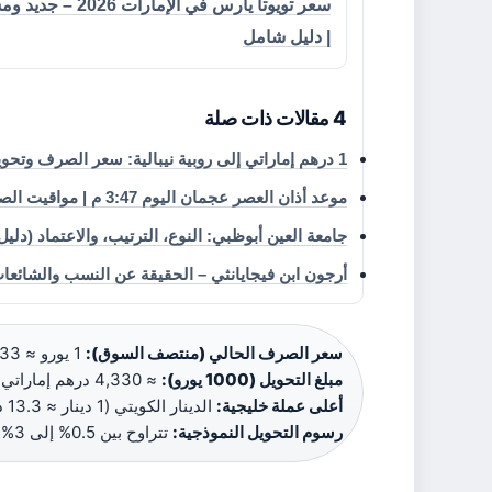
سعر تويوتا يارس في الإمارات 6
| دليل شامل
4 مقالات ذات صلة
1 درهم إماراتي إلى روبية نيبالية: سعر الصرف وتحويل لاك وكرور
موعد أذان العصر عجمان اليوم 3:47 م | مواقيت الصلاة
جامعة العين أبوظبي: النوع، الترتيب، والاعتماد (دليل 2025
أرجون ابن فيجايانثي – الحقيقة عن النسب والشائعا
سعر الصرف الحالي (منتصف السوق):
1 يورو ≈ 4.33 درهم إماراتي ·
مبلغ التحويل (1000 يورو):
≈ 4,330 درهم إماراتي ·
أعلى عملة خليجية:
الدينار الكويتي (1 دينار ≈ 13.3 درهم) ·
رسوم التحويل النموذجية:
تتراوح بين 0.5% إلى 3%