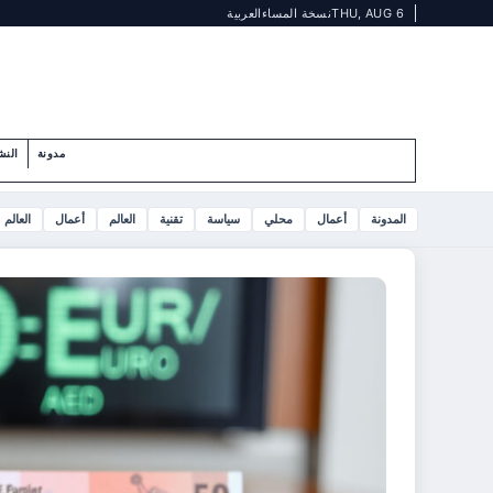
THU, AUG 6
نسخة المساء
العربية
مدونة
النش
المدونة
أعمال
محلي
سياسة
تقنية
العالم
أعمال
العالم